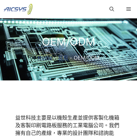
跳
Me
至
主
要
內
OEM/ODM
容
Home
-
首頁
-
OEM/ODM
益世科技主要是以機殼生產並提供客製化機箱
及客製印刷電路板服務的工業電腦公司。我們
擁有自己的產線，專業的設計團隊和諮詢能