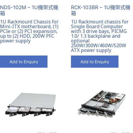
NDS-102M – 1U機架式機
RCK-103BR – 1U機架式機
箱
箱
1U Rackmount Chassis for
1U Rackmount chassis for
Mini-ITX motherboard, (1)
Single Board Computer
PCIe or (2) PCI expansion,
with 3 drive bays, PICMG
up to (2) HDD, 200W PFC
1.0/ 1.3 backplane and
power supply
optional
250W/300W/460W/520W
ATX power supply
Add to Enquiry
Add to Enquiry