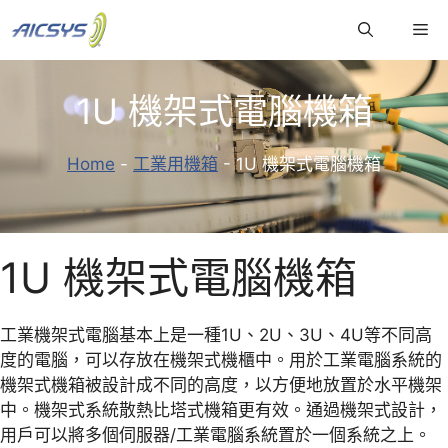
跳
Me
至
主
要
1U 機架式電腦機箱
內
容
Home
-
工業用機箱
-
1U 機架式電腦機箱
1U 機架式電腦機箱
工業機架式電腦基本上是一種1U、2U、3U、4U等不同高
度的電腦，可以存放在機架式機櫃中。用於工業電腦系統的
機架式機箱被設計成不同的高度，以方便地放置於水平機架
中。機架式系統散熱比塔式機箱更有效。通過機架式設計，
用戶可以將多個伺服器/工業電腦系統置於一個系統之上。