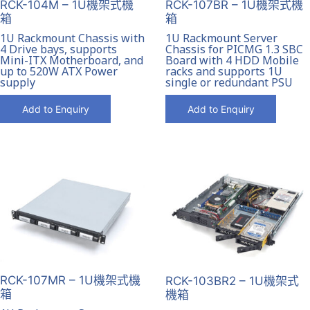
RCK-104M – 1U機架式機
RCK-107BR – 1U機架式機
箱
箱
1U Rackmount Chassis with
1U Rackmount Server
4 Drive bays, supports
Chassis for PICMG 1.3 SBC
Mini-ITX Motherboard, and
Board with 4 HDD Mobile
up to 520W ATX Power
racks and supports 1U
supply
single or redundant PSU
Add to Enquiry
Add to Enquiry
RCK-107MR – 1U機架式機
RCK-103BR2 – 1U機架式
箱
機箱