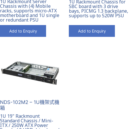
1U Rackmount Server
1U Rackmount Chassis for
Chassis with (4) Mobile
SBC board with 3 drive
racks, supports micro-ATX
bays, PICMG 1.3 backplane,
motherboard and 1U single
supports up to 520W PSU
or redundant PSU
Add to Enquiry
Add to Enquiry
NDS-102M2 – 1U機架式機
箱
1U 19" Rackmount
Standard Chassis / Mini-
ITX / 250W ATX Power