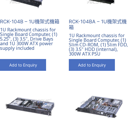
RCK-104B – 1U機架式機箱
RCK-104BA – 1U機架式機
箱
1U Rackmount chassis for
Single Board Computer, (1)
1U Rackmount chassis for
5.25", (3) 3.5", Drive Bays
Single Board Computer, (1)
and 1U 300W ATX power
Slim CD-ROM, (1) Slim FDD,
supply included
(3) 3.5" HDD (internal),
300W ATX PSU
Add to Enquiry
Add to Enquiry