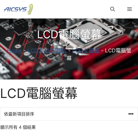
跳
Me
至
主
要
LCD電腦螢幕
內
容
Home
-
LCD & KVM產品
-
LCD & 鍵盤
-
LCD電腦螢
幕
LCD電腦螢幕
顯示所有 4 個結果