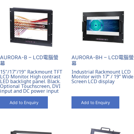
AURORA-B – LCD電腦螢
AURORA-BH – LCD電腦螢
幕
幕
15"/17"/19" Rackmount TFT
Industrial Rackmount LCD
LCD Monitor. High contrast
Monitor with 17” / 19” Wide
LED backlight panel. Black.
Screen LCD display
Optional Touchscreen, DVI
input and DC power input
Add to Enquiry
Add to Enquiry