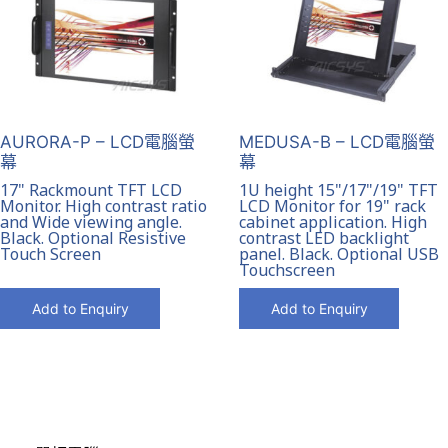
AURORA-P – LCD電腦螢
MEDUSA-B – LCD電腦螢
幕
幕
17" Rackmount TFT LCD
1U height 15"/17"/19" TFT
Monitor. High contrast ratio
LCD Monitor for 19" rack
and Wide viewing angle.
cabinet application. High
Black. Optional Resistive
contrast LED backlight
Touch Screen
panel. Black. Optional USB
Touchscreen
Add to Enquiry
Add to Enquiry