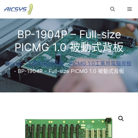
跳
Me
至
主
要
BP-1904P – Full-size
內
容
PICMG 1.0 被動式背板
Home
-
工業用電腦背板
-
PICMG 1.0工業用電腦背板
-
BP-1904P – Full-size PICMG 1.0 被動式背板