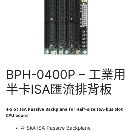
BPH-0400P – 工業用
半卡ISA匯流排背板
4-Slot ISA Passive Backplane for Half-size ISA-bus Slot
CPU board
4-Slot ISA Passive Backplane