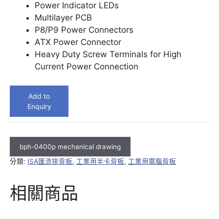
Power Indicator LEDs
Multilayer PCB
P8/P9 Power Connectors
ATX Power Connector
Heavy Duty Screw Terminals for High
Current Power Connection
Add to
Enquiry
bph-0400p mechanical drawing
分類:
ISA匯流排背板
,
工業用半卡背板
,
工業用電腦背板
相關商品