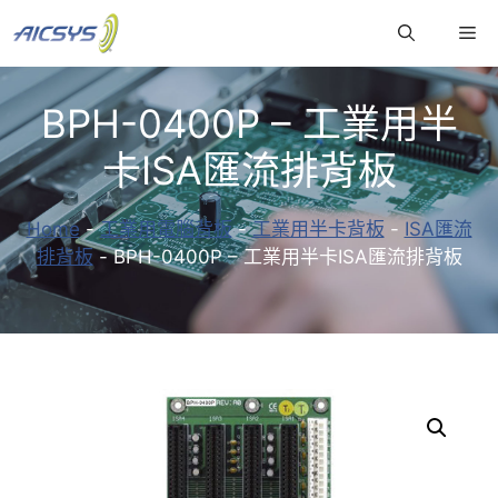
跳
Me
至
主
要
BPH-0400P – 工業用半
內
容
卡ISA匯流排背板
Home
-
工業用電腦背板
-
工業用半卡背板
-
ISA匯流
排背板
-
BPH-0400P – 工業用半卡ISA匯流排背板