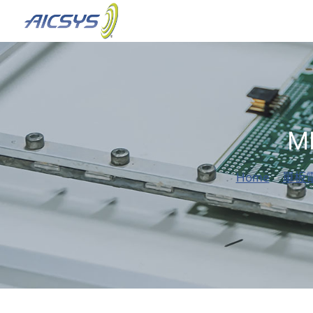
跳
至
主
要
內
容
M
Home
-
單板