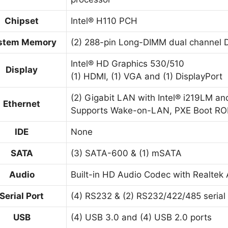
Chipset
Intel® H110 PCH
stem Memory
(2) 288-pin Long-DIMM dual channel
Intel® HD Graphics 530/510
Display
(1) HDMI, (1) VGA and (1) DisplayPort
(2) Gigabit LAN with Intel® i219LM an
Ethernet
Supports Wake-on-LAN, PXE Boot R
IDE
None
SATA
(3) SATA-600 & (1) mSATA
Audio
Built-in HD Audio Codec with Realte
Serial Port
(4) RS232 & (2) RS232/422/485 serial
USB
(4) USB 3.0 and (4) USB 2.0 ports