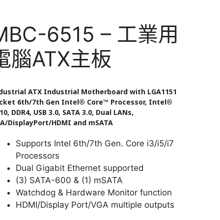
MBC-6515 – 工業用
電腦ATX主板
dustrial ATX Industrial Motherboard with LGA1151
cket 6th/7th Gen Intel® Core™ Processor, Intel®
10, DDR4, USB 3.0, SATA 3.0, Dual LANs,
A/DisplayPort/HDMI and mSATA
Supports Intel 6th/7th Gen. Core i3/i5/i7
Processors
Dual Gigabit Ethernet supported
(3) SATA-600 & (1) mSATA
Watchdog & Hardware Monitor function
HDMI/Display Port/VGA multiple outputs