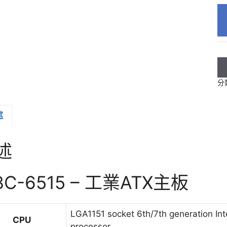
分
述
述
BC-6515 – 工業ATX主板
LGA1151 socket 6th/7th generation Int
CPU
processor