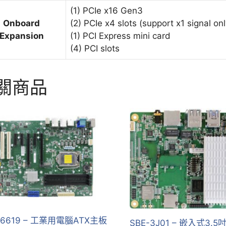
(1) PCIe x16 Gen3
Onboard
(2) PCIe x4 slots (support x1 signal onl
Expansion
(1) PCI Express mini card
(4) PCI slots
關商品
-6619 – 工業用電腦ATX主板
SBE-3J01 – 嵌入式3.