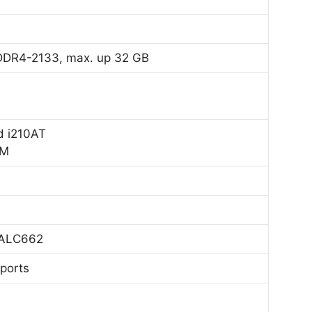
 DDR4-2133, max. up 32 GB
d i210AT
OM
k ALC662
 ports