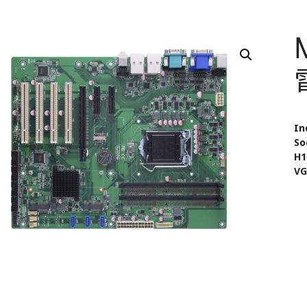
In
So
H1
VG