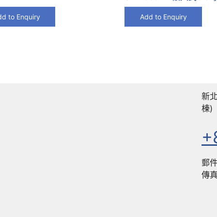
d to Enquiry
Add to Enquiry
新北
棟)
+
郵
傳