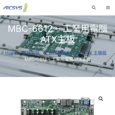
跳
Me
至
主
要
MBC-6612 – 工業用電腦
內
容
ATX主板
Home
-
單板電腦
-
工業用電腦主機板
-
ATX 主機板
-
MBC-6612 – 工業用電腦ATX主板