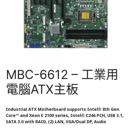
MBC-6612 – 工業用
電腦ATX主板
Industrial ATX Motherboard supports Intel® 8th Gen.
Core™ and Xeon E 2100 series, Intel® C246 PCH, USB 3.1,
SATA 3.0 with RAID, (2) LAN, VGA/Dual DP, Audio