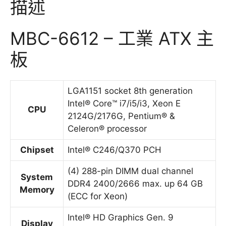
描述
MBC-6612 – 工業 ATX 主
板
LGA1151 socket 8th generation
Intel® Core™ i7/i5/i3, Xeon E
CPU
2124G/2176G, Pentium® &
Celeron® processor
Chipset
Intel® C246/Q370 PCH
(4) 288-pin DIMM dual channel
System
DDR4 2400/2666 max. up 64 GB
Memory
(ECC for Xeon)
Intel® HD Graphics Gen. 9
Display