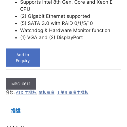
Supports Intel 8th Gen. Core and Xeon E
CPU
(2) Gigabit Ethernet supported
(5) SATA 3.0 with RAID 0/1/5/10
Watchdog & Hardware Monitor function
(1) VGA and (2) DisplayPort
Add to
Enquiry
MBC-6612
分類:
ATX 主機板
,
單板電腦
,
工業用電腦主機板
描述