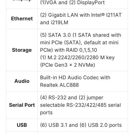
(1)VGA and (2) DisplayPort
(2) Gigabit LAN with Intel® I211AT
Ethernet
and i219LM
(5) SATA 3.0 (1 SATA shared with
mini PCIe (SATA), default at mini
Storage
PCIe) with RAID 0,1,5,10
(1) M.2 2242/2260/2280 M key
(PCIe Gen3 x 2 NVMe)
Built-in HD Audio Codec with
Audio
Realtek ALC888
(4) RS-232 and (2) jumper
Serial Port
selectable RS-232/422/485 serial
ports
USB
(6) USB 3.1 and (6) USB 2.0 ports