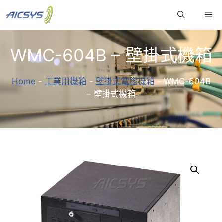
跳
Me
至
主
要
WMC-604B – 壁掛式機箱
內
容
Home
-
工業用機箱
-
壁掛式電腦機箱
-
WMC-604B
– 壁掛式機箱