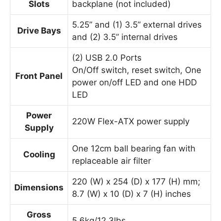
Slots
backplane (not included)
5.25” and (1) 3.5” external drives
Drive Bays
and (2) 3.5” internal drives
(2) USB 2.0 Ports
On/Off switch, reset switch, One
Front Panel
power on/off LED and one HDD
LED
Power
220W Flex-ATX power supply
Supply
One 12cm ball bearing fan with
Cooling
replaceable air filter
220 (W) x 254 (D) x 177 (H) mm;
Dimensions
8.7 (W) x 10 (D) x 7 (H) inches
Gross
5.6kg/12.3lbs