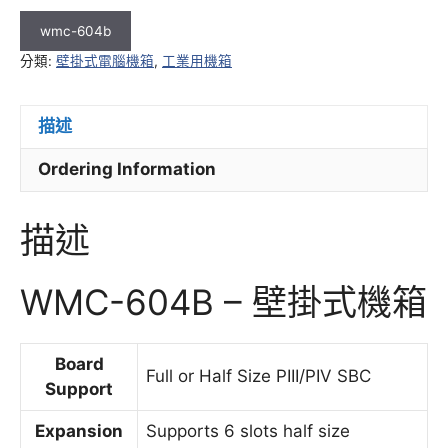
wmc-604b
分類:
壁掛式電腦機箱
,
工業用機箱
描述
Ordering Information
描述
WMC-604B – 壁掛式機箱
Board
Full or Half Size PIII/PIV SBC
Support
Expansion
Supports 6 slots half size