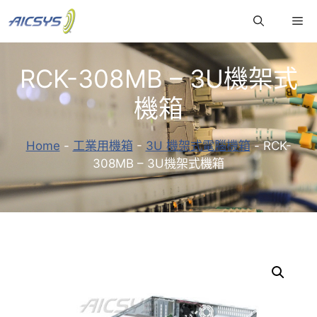
跳
Me
至
主
要
RCK-308MB – 3U機架式
內
容
機箱
Home
-
工業用機箱
-
3U 機架式電腦機箱
-
RCK-
308MB – 3U機架式機箱