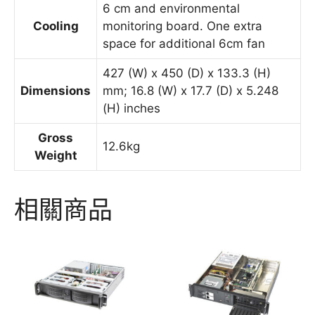
6 cm and environmental
Cooling
monitoring board. One extra
space for additional 6cm fan
427 (W) x 450 (D) x 133.3 (H)
Dimensions
mm; 16.8 (W) x 17.7 (D) x 5.248
(H) inches
Gross
12.6kg
Weight
相關商品