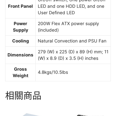
Front Panel
LED and one HDD LED, and one
User Defined LED
Power
200W Flex ATX power supply
Supply
(included)
Cooling
Natural Convection and PSU Fan
279 (W) x 225 (D) x 89 (H) mm; 11
Dimensions
(W) x 8.9 (D) x 3.5 (H) inches
Gross
4.8kgs/10.5lbs
Weight
相關商品