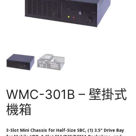
WMC-301B – 壁掛式
機箱
3-Slot Mini Chassis for Half-Size SBC, (1) 3.5" Drive Bay