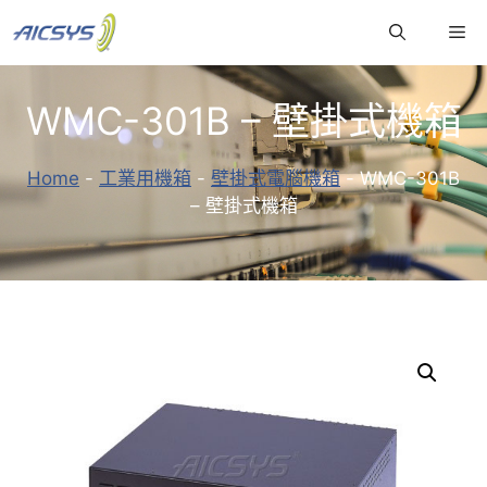
跳
Me
至
主
要
WMC-301B – 壁掛式機箱
內
容
Home
-
工業用機箱
-
壁掛式電腦機箱
-
WMC-301B
– 壁掛式機箱