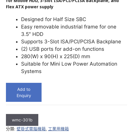
for Mobile HDD, 3-Slot ISA/PCI/PCISA Backplane, and
Flex ATX power supply
Designed for Half Size SBC
Easy removable industrial frame for one
3.5″ HDD
Supports 3-Slot ISA/PCI/PCISA Backplane
(2) USB ports for add-on functions
280(W) x 90(H) x 225(D) mm
Suitable for Mini Low Power Automation
Systems
Add to
Enquiry
wmc-301b
分類:
壁掛式電腦機箱
,
工業用機箱