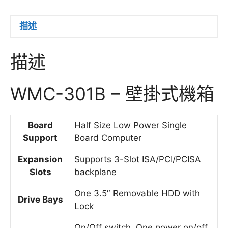
描述
描述
WMC-301B – 壁掛式機箱
Board
Half Size Low Power Single
Support
Board Computer
Expansion
Supports 3-Slot ISA/PCI/PCISA
Slots
backplane
One 3.5″ Removable HDD with
Drive Bays
Lock
On/Off switch, One power on/off