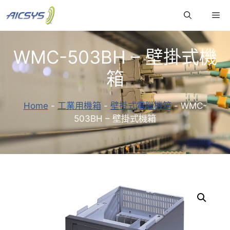
跳
Me
至
主
要
WMC-503BH – 壁掛式機
內
容
箱
Home
-
工業用機箱
-
壁掛式電腦機箱
-
WMC-
503BH – 壁掛式機箱