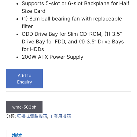
Supports 5-slot or 6-slot Backplane for Half
Size Card
(1) 8cm ball bearing fan with replaceable
filter
ODD Drive Bay for Slim CD-ROM, (1) 3.5”
Drive Bay for FDD, and (1) 3.5” Drive Bays
for HDDs
200W ATX Power Supply
Add to
Enquiry
wmc-503bh
分類:
壁掛式電腦機箱
,
工業用機箱
描述