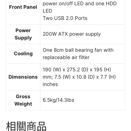
power on/off LED and one HDD
Front Panel
LED
Two USB 2.0 Ports
Power
200W ATX power supply
Supply
One 8cm ball bearing fan with
Cooling
replaceable air filter
190 (W) x 275.2 (D) x 195 (H)
Dimensions
mm; 7.5 (W) x 10.8 (D) x 7.7 (H)
inches
Gross
6.5kg/14.3lbs
Weight
相關商品