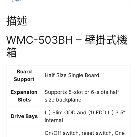
描述
WMC-503BH – 壁掛式機
箱
Board
Half Size Single Board
Support
Expansion
Supports 5-slot or 6-slots half
Slots
size backplane
(1) Slim ODD and (1) FDD (1) 3.5”
Drive Bays
internal
On/Off switch, reset switch, One